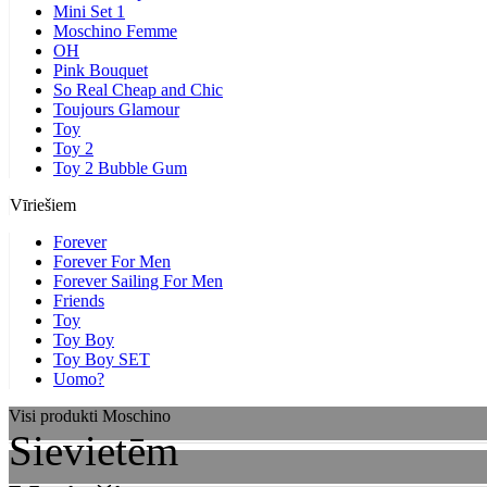
Mini Set 1
Moschino Femme
OH
Pink Bouquet
So Real Cheap and Chic
Toujours Glamour
Toy
Toy 2
Toy 2 Bubble Gum
Vīriešiem
Forever
Forever For Men
Forever Sailing For Men
Friends
Toy
Toy Boy
Toy Boy SET
Uomo?
Visi produkti Moschino
Sievietēm