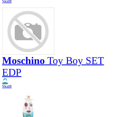
Skatīt
Moschino
Toy Boy SET
EDP
Skatīt