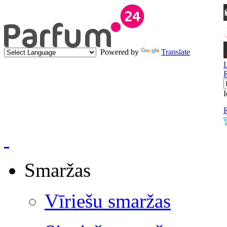
Powered by
Translate
I
R
Smaržas
Vīriešu smaržas