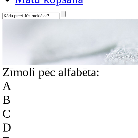
Zīmoli pēc alfabēta:
A
B
C
D