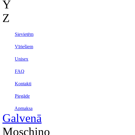
Y
Z
Sievietēm
Vīriešiem
Unisex
FAQ
Kontakti
Piegāde
Apmaksa
Galvenā
Moschino