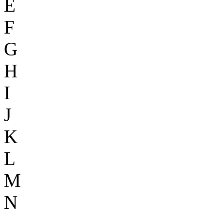
E
F
G
H
I
J
K
L
M
N