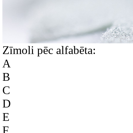
Zīmoli pēc alfabēta:
A
B
C
D
E
F