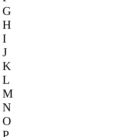
G
H
I
J
K
L
M
N
O
P