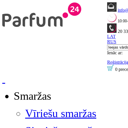
info
10:00
20 33
LAT
RUS
Ienāc ar:
Reģistrācij
0 prec
Smaržas
Vīriešu smaržas