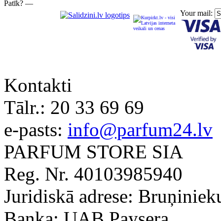
Patīk? —
Your mail:
Kontakti
Tālr.:
20 33 69 69
e-pasts:
info@parfum24.lv
PARFUM STORE SIA
Reg. Nr. 40103985940
Juridiskā adrese: Bruņiniek
Banka: UAB Paysera