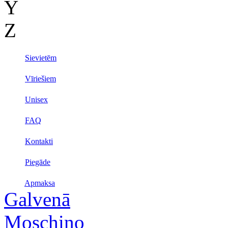
Y
Z
Sievietēm
Vīriešiem
Unisex
FAQ
Kontakti
Piegāde
Apmaksa
Galvenā
Moschino