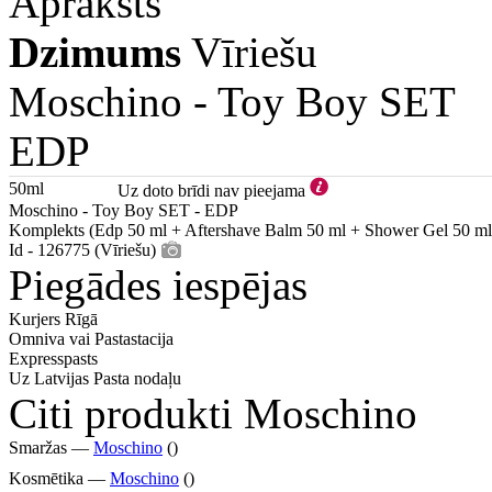
Apraksts
Dzimums
Vīriešu
Moschino -
Toy Boy SET
EDP
50ml
Uz doto brīdi nav pieejama
Moschino - Toy Boy SET - EDP
Komplekts (Edp 50 ml + Aftershave Balm 50 ml + Shower Gel 50 ml
Id - 126775 (Vīriešu)
Piegādes iespējas
Kurjers Rīgā
Omniva vai Pastastacija
Expresspasts
Uz Latvijas Pasta nodaļu
Citi produkti Moschino
Smaržas —
Moschino
()
Kosmētika —
Moschino
()