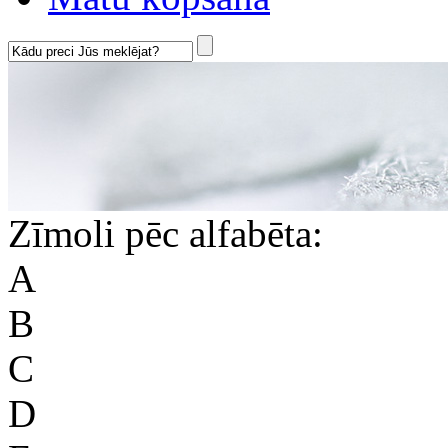
Zīmoli pēc alfabēta:
A
B
C
D