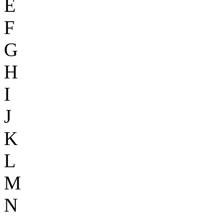
E
F
G
H
I
J
K
L
M
N