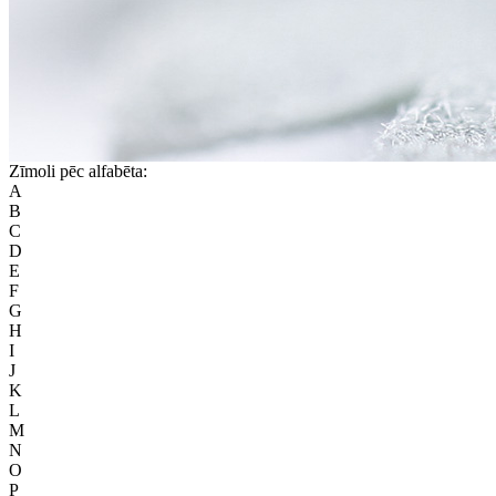
Zīmoli pēc alfabēta:
A
B
C
D
E
F
G
H
I
J
K
L
M
N
O
P