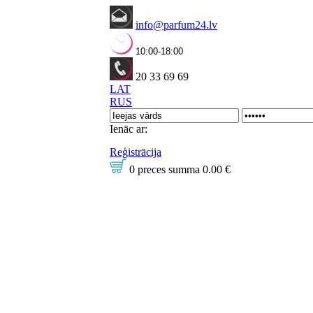
info@parfum24.lv
10:00-18:00
20 33 69 69
LAT
RUS
Ienāc ar:
Reģistrācija
0 preces
summa
0.00 €