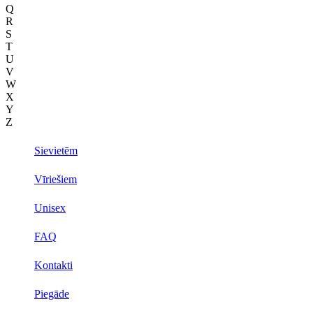
Q
R
S
T
U
V
W
X
Y
Z
Sievietēm
Vīriešiem
Unisex
FAQ
Kontakti
Piegāde