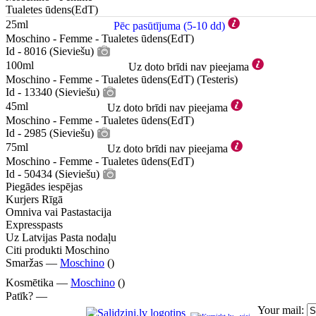
Tualetes ūdens(EdT)
25ml
Pēc pasūtījuma (5-10 dd)
Moschino - Femme - Tualetes ūdens(EdT)
Id - 8016 (Sieviešu)
100ml
Uz doto brīdi nav pieejama
Moschino - Femme - Tualetes ūdens(EdT) (Testeris)
Id - 13340 (Sieviešu)
45ml
Uz doto brīdi nav pieejama
Moschino - Femme - Tualetes ūdens(EdT)
Id - 2985 (Sieviešu)
75ml
Uz doto brīdi nav pieejama
Moschino - Femme - Tualetes ūdens(EdT)
Id - 50434 (Sieviešu)
Piegādes iespējas
Kurjers Rīgā
Omniva vai Pastastacija
Expresspasts
Uz Latvijas Pasta nodaļu
Citi produkti Moschino
Smaržas —
Moschino
()
Kosmētika —
Moschino
()
Patīk? —
Your mail: