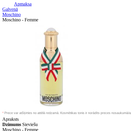
Apmaksa
Galvenā
Moschino
Moschino - Femme
*
Prece var atšķirties no attēlā redzamā. Kosmētikas tonis ir norādīts preces nosaukumā/a
Apraksts
Dzimums
Sieviešu
Moschino -
Femme