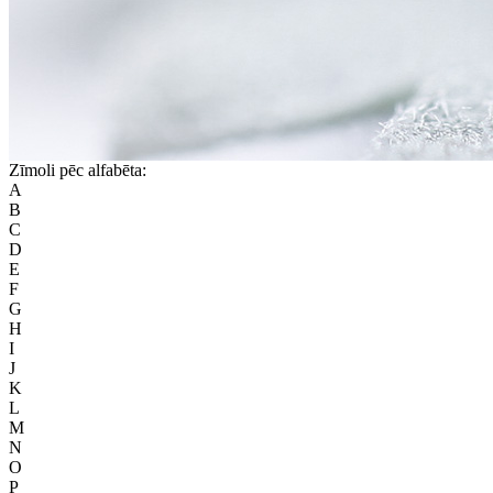
Zīmoli pēc alfabēta:
A
B
C
D
E
F
G
H
I
J
K
L
M
N
O
P