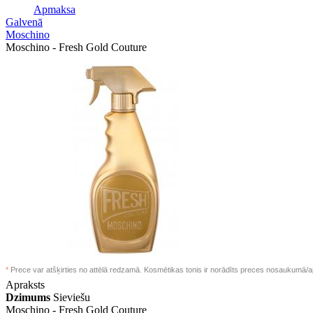
Apmaksa
Galvenā
Moschino
Moschino - Fresh Gold Couture
*
Prece var atšķirties no attēlā redzamā. Kosmētikas tonis ir norādīts preces nosaukumā/a
Apraksts
Dzimums
Sieviešu
Moschino -
Fresh Gold Couture