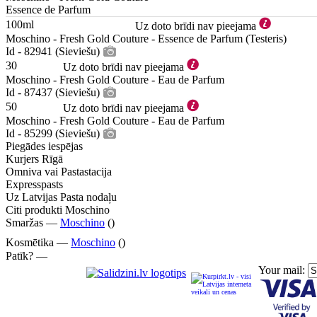
Essence de Parfum
100ml
Uz doto brīdi nav pieejama
Moschino - Fresh Gold Couture - Essence de Parfum (Testeris)
Id - 82941 (Sieviešu)
30
Uz doto brīdi nav pieejama
Moschino - Fresh Gold Couture - Eau de Parfum
Id - 87437 (Sieviešu)
50
Uz doto brīdi nav pieejama
Moschino - Fresh Gold Couture - Eau de Parfum
Id - 85299 (Sieviešu)
Piegādes iespējas
Kurjers Rīgā
Omniva vai Pastastacija
Expresspasts
Uz Latvijas Pasta nodaļu
Citi produkti Moschino
Smaržas —
Moschino
()
Kosmētika —
Moschino
()
Patīk? —
Your mail: