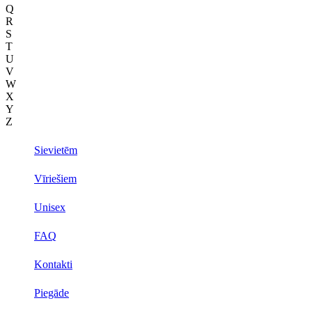
Q
R
S
T
U
V
W
X
Y
Z
Sievietēm
Vīriešiem
Unisex
FAQ
Kontakti
Piegāde