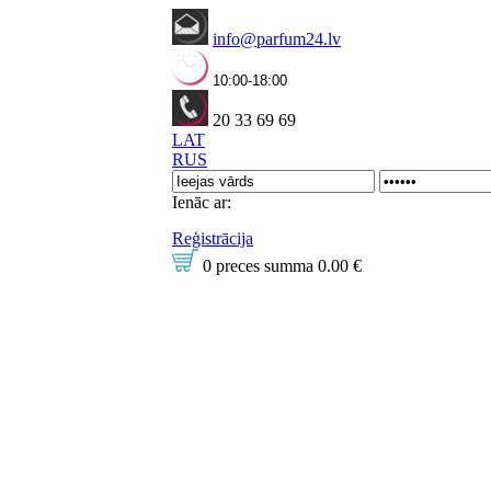
info@parfum24.lv
10:00-18:00
20 33 69 69
LAT
RUS
Ienāc ar:
Reģistrācija
0 preces
summa
0.00 €