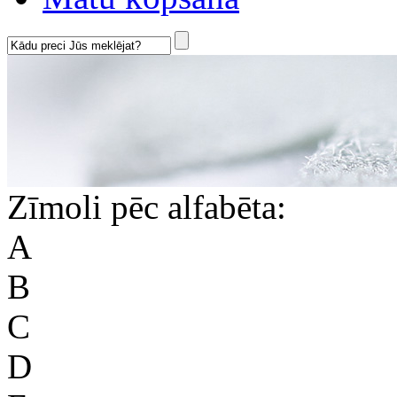
Zīmoli pēc alfabēta:
A
B
C
D