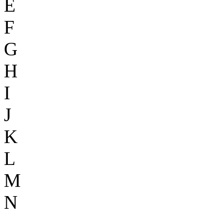
E
F
G
H
I
J
K
L
M
N