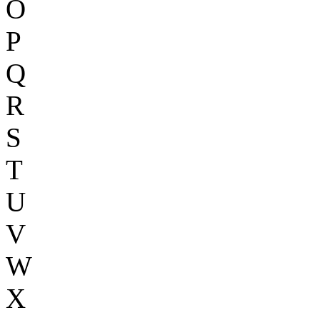
O
P
Q
R
S
T
U
V
W
X