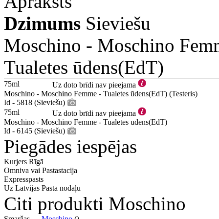
Apraksts
Dzimums
Sieviešu
Moschino -
Moschino Fem
Tualetes ūdens(EdT)
75ml
Uz doto brīdi nav pieejama
Moschino - Moschino Femme - Tualetes ūdens(EdT) (Testeris)
Id - 5818 (Sieviešu)
75ml
Uz doto brīdi nav pieejama
Moschino - Moschino Femme - Tualetes ūdens(EdT)
Id - 6145 (Sieviešu)
Piegādes iespējas
Kurjers Rīgā
Omniva vai Pastastacija
Expresspasts
Uz Latvijas Pasta nodaļu
Citi produkti Moschino
Smaržas —
Moschino
()