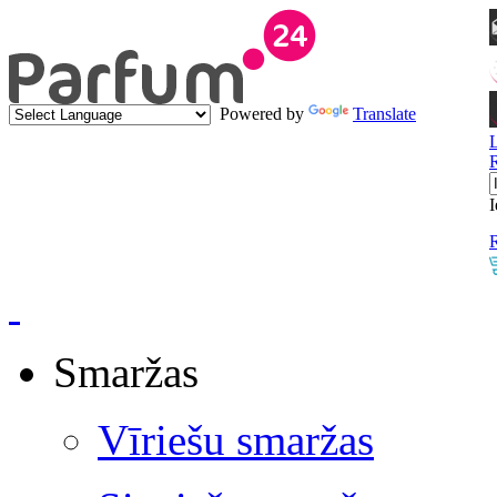
Powered by
Translate
I
R
Smaržas
Vīriešu smaržas