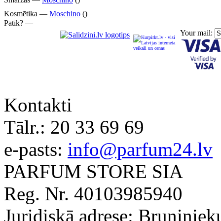
Kosmētika —
Moschino
()
Patīk? —
Your mail:
Kontakti
Tālr.:
20 33 69 69
e-pasts:
info@parfum24.lv
PARFUM STORE SIA
Reg. Nr. 40103985940
Juridiskā adrese: Bruņiniek