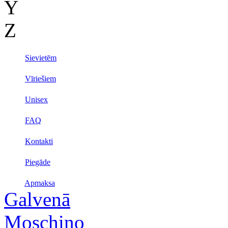
Y
Z
Sievietēm
Vīriešiem
Unisex
FAQ
Kontakti
Piegāde
Apmaksa
Galvenā
Moschino