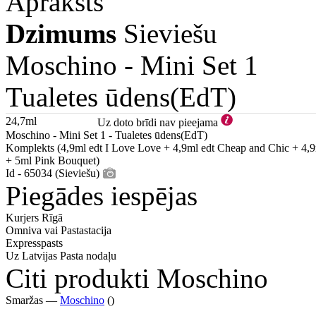
Apraksts
Dzimums
Sieviešu
Moschino -
Mini Set 1
Tualetes ūdens(EdT)
24,7ml
Uz doto brīdi nav pieejama
Moschino - Mini Set 1 - Tualetes ūdens(EdT)
Komplekts (4,9ml edt I Love Love + 4,9ml edt Cheap and Chic + 4,
+ 5ml Pink Bouquet)
Id - 65034 (Sieviešu)
Piegādes iespējas
Kurjers Rīgā
Omniva vai Pastastacija
Expresspasts
Uz Latvijas Pasta nodaļu
Citi produkti Moschino
Smaržas —
Moschino
()