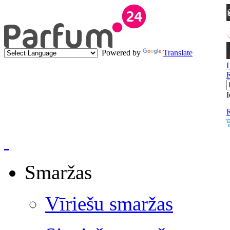
Powered by
Translate
I
R
Smaržas
Vīriešu smaržas