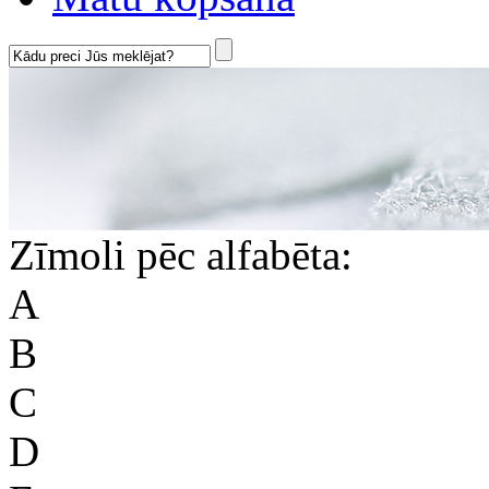
Zīmoli pēc alfabēta:
A
B
C
D