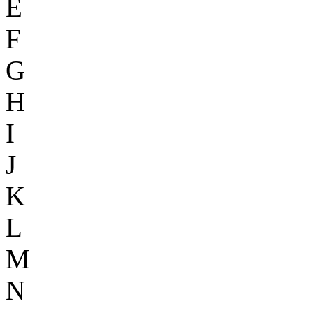
E
F
G
H
I
J
K
L
M
N