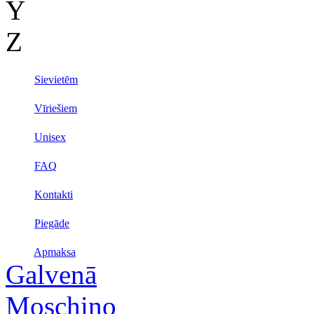
Y
Z
Sievietēm
Vīriešiem
Unisex
FAQ
Kontakti
Piegāde
Apmaksa
Galvenā
Moschino