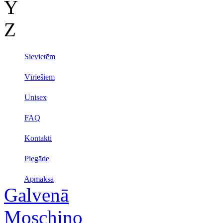
Y
Z
Sievietēm
Vīriešiem
Unisex
FAQ
Kontakti
Piegāde
Apmaksa
Galvenā
Moschino