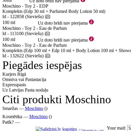
30ml
Uz doto brīdi nav pieejama
Moschino - Toy 2 - EDP
Komplekts (Edp 30 ml + Parfumed Body Lotion 50 ml)
Id - 122858 (Sieviešu)
100 ml
Uz doto brīdi nav pieejama
Moschino - Toy 2 - Eau de Parfum
Id - 113100 (Sieviešu)
100 ml
Uz doto brīdi nav pieejama
Moschino - Toy 2 - Eau de Parfum
Komplekts (Edp 100 ml + Edp 10 ml + Body Lotion 100 ml + Showe
Id - 132622 (Sieviešu)
Piegādes iespējas
Kurjers Rīgā
Omniva vai Pastastacija
Expresspasts
Uz Latvijas Pasta nodaļu
Citi produkti Moschino
Smaržas —
Moschino
()
Kosmētika —
Moschino
()
Patīk? —
Your mail: