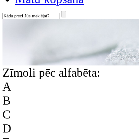
Zīmoli pēc alfabēta:
A
B
C
D