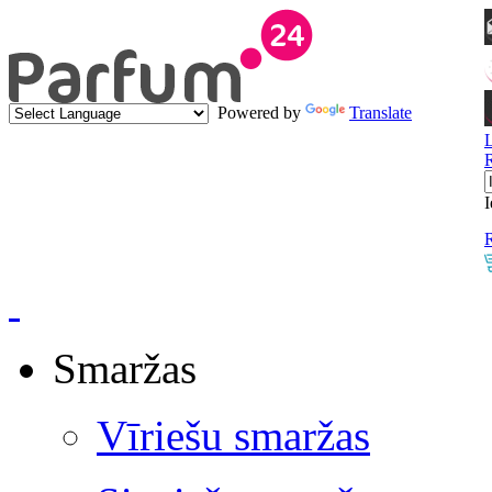
Powered by
Translate
I
R
Smaržas
Vīriešu smaržas