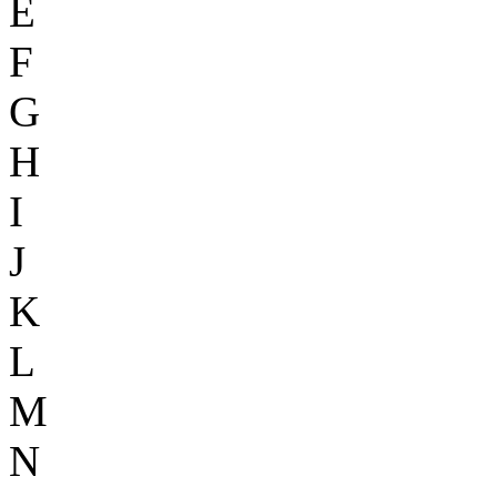
E
F
G
H
I
J
K
L
M
N