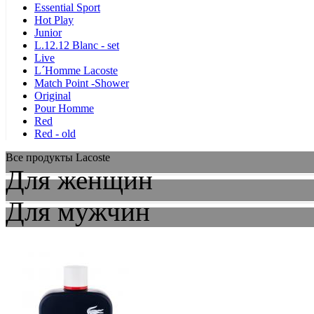
Essential Sport
Hot Play
Junior
L.12.12 Blanc - set
Live
L´Homme Lacoste
Match Point -Shower
Original
Pour Homme
Red
Red - old
Все продукты Lacoste
Для женщин
Для мужчин