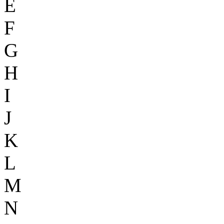
E
F
G
H
I
J
K
L
M
N