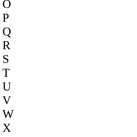
O
P
Q
R
S
T
U
V
W
X