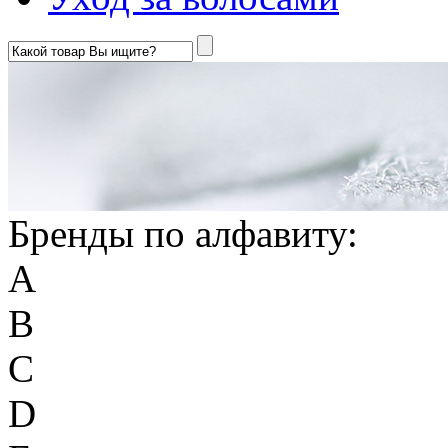
Бренды по алфавиту:
A
B
C
D