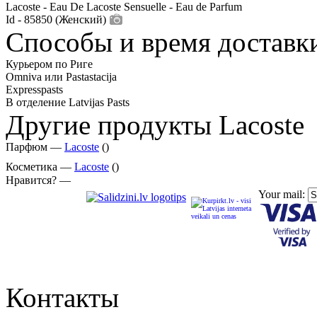
Lacoste - Eau De Lacoste Sensuelle - Eau de Parfum
Id - 85850 (Женский)
Способы и время доставк
Курьером по Риге
Omniva или Pastastacija
Expresspasts
В отделение Latvijas Pasts
Другие продукты Lacoste
Парфюм —
Lacoste
()
Косметика —
Lacoste
()
Нравится? —
Your mail:
Контакты