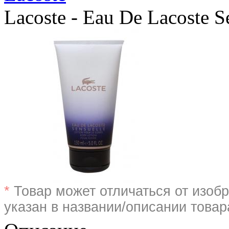
Lacoste - Eau De Lacoste S
*
Товар может отличаться от изобр
указан в названии/описании товар