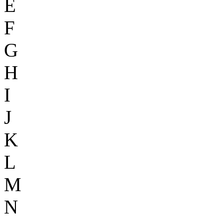
E
F
G
H
I
J
K
L
M
N