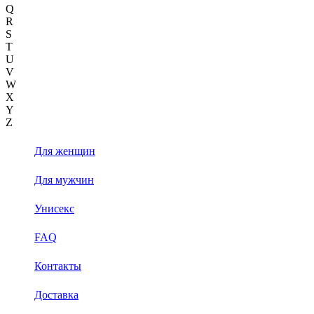
Q
R
S
T
U
V
W
X
Y
Z
Для женщин
Для мужчин
Унисекс
FAQ
Контакты
Доставка