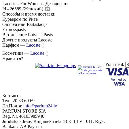
Lacoste - For Women - Дезодорант
Id - 26589 (Женский)
Способы и время доставки
Курьером по Риге
Omniva или Pastastacija
Expresspasts
В отделение Latvijas Pasts
Другие продукты Lacoste
Парфюм —
Lacoste
()
Косметика —
Lacoste
()
Нравится? —
Your mail:
Контакты
Тел.:
20 33 69 69
Эл.Почта:
info@parfum24.lv
PARFUM STORE SIA
Reg. Nr. 40103985940
Juridiskā adrese: Bruņinieku iela 43 K-1,LV-1011, Rīga.
Banka: UAB Paysera