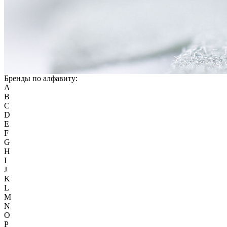
Бренды по алфавиту:
A
B
C
D
E
F
G
H
I
J
K
L
M
N
O
P