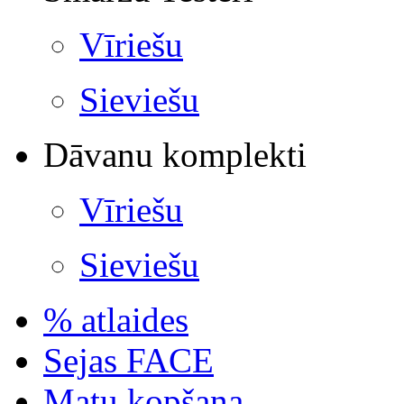
Vīriešu
Sieviešu
Dāvanu komplekti
Vīriešu
Sieviešu
% atlaides
Sejas FACE
Matu kopšana