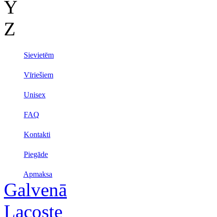
Y
Z
Sievietēm
Vīriešiem
Unisex
FAQ
Kontakti
Piegāde
Apmaksa
Galvenā
Lacoste