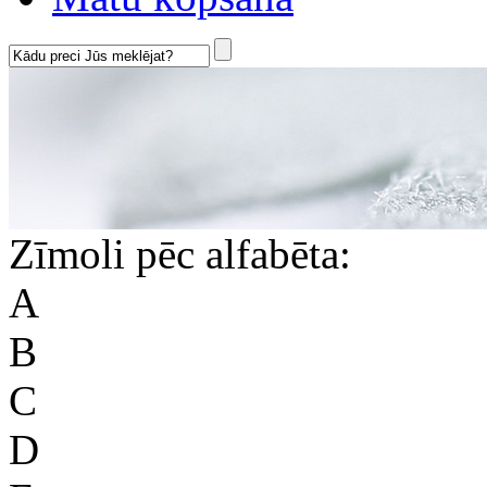
Zīmoli pēc alfabēta:
A
B
C
D