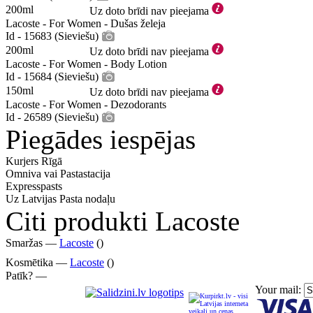
200ml
Uz doto brīdi nav pieejama
Lacoste - For Women - Dušas želeja
Id - 15683 (Sieviešu)
200ml
Uz doto brīdi nav pieejama
Lacoste - For Women - Body Lotion
Id - 15684 (Sieviešu)
150ml
Uz doto brīdi nav pieejama
Lacoste - For Women - Dezodorants
Id - 26589 (Sieviešu)
Piegādes iespējas
Kurjers Rīgā
Omniva vai Pastastacija
Expresspasts
Uz Latvijas Pasta nodaļu
Citi produkti Lacoste
Smaržas —
Lacoste
()
Kosmētika —
Lacoste
()
Patīk? —
Your mail: