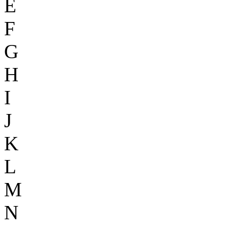
E
F
G
H
I
J
K
L
M
N