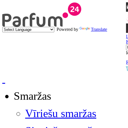
Powered by
Translate
I
R
Smaržas
Vīriešu smaržas