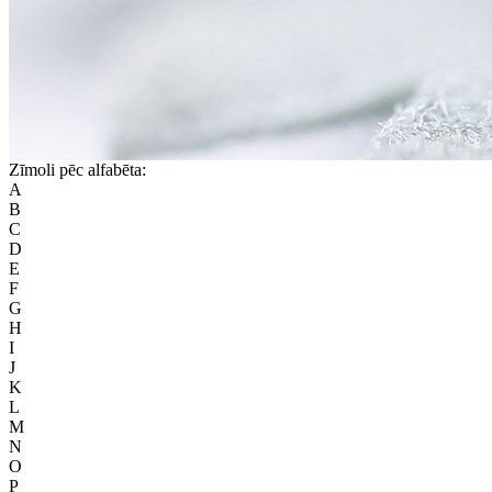
Zīmoli pēc alfabēta:
A
B
C
D
E
F
G
H
I
J
K
L
M
N
O
P