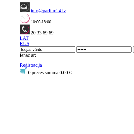
info@parfum24.lv
10:00-18:00
20 33 69 69
LAT
RUS
Ienāc ar:
Reģistrācija
0 preces
summa
0.00 €