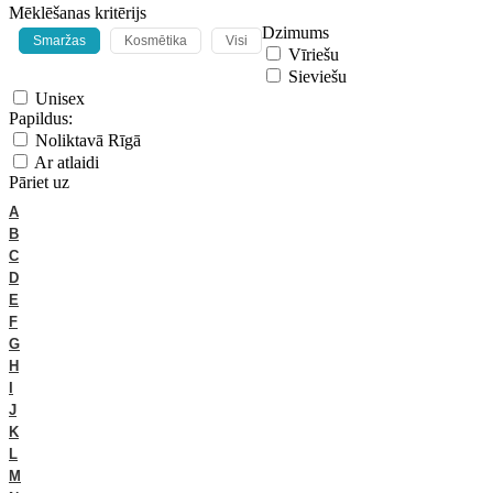
Mēklēšanas kritērijs
Dzimums
Smaržas
Kosmētika
Visi
Vīriešu
Sieviešu
Unisex
Papildus:
Noliktavā Rīgā
Ar atlaidi
Pāriet uz
A
B
C
D
E
F
G
H
I
J
K
L
M