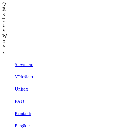
Q
R
S
T
U
V
W
X
Y
Z
Sievietēm
Vīriešiem
Unisex
FAQ
Kontakti
Piegāde