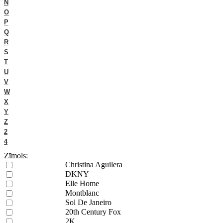
N
O
P
Q
R
S
T
U
V
W
X
Y
Z
2
4
Zīmols:
Christina Aguilera
DKNY
Elle Home
Montblanc
Sol De Janeiro
20th Century Fox
2K