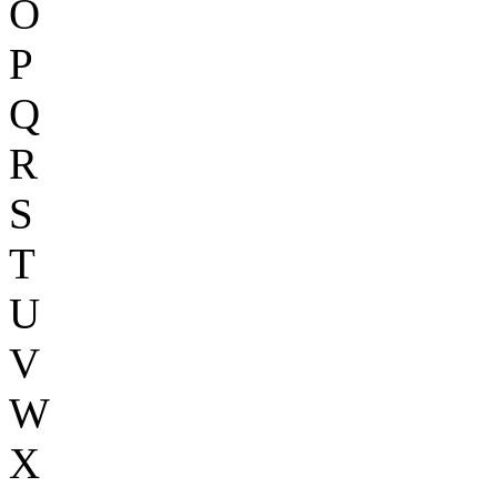
O
P
Q
R
S
T
U
V
W
X