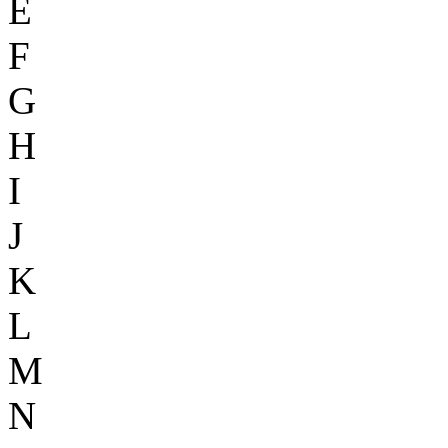
E
F
G
H
I
J
K
L
M
N