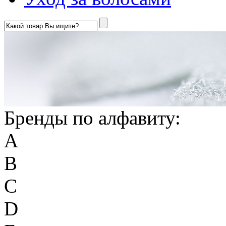
Бренды по алфавиту:
A
B
C
D