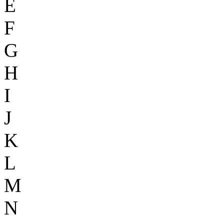
E
F
G
H
I
J
K
L
M
N