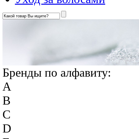
Бренды по алфавиту:
A
B
C
D