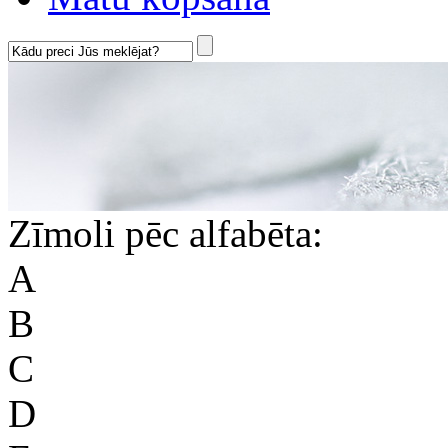
Zīmoli pēc alfabēta:
A
B
C
D