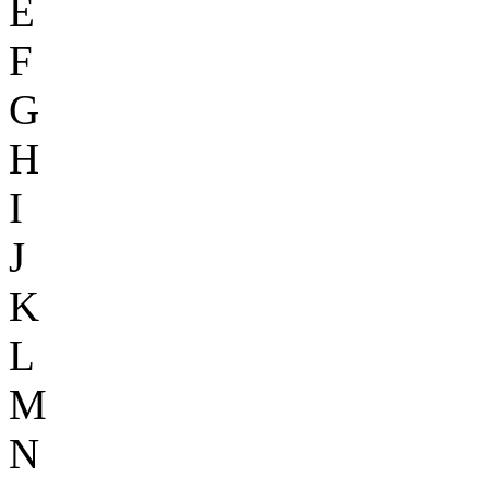
E
F
G
H
I
J
K
L
M
N