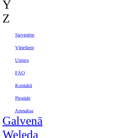
Y
Z
Sievietēm
Vīriešiem
Unisex
FAQ
Kontakti
Piegāde
Apmaksa
Galvenā
Weleda