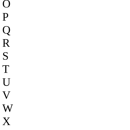
O
P
Q
R
S
T
U
V
W
X