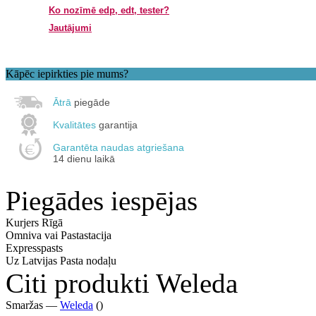
Ko nozīmē edp, edt, tester?
Jautājumi
Kāpēc iepirkties pie mums?
Ātrā
piegāde
Kvalitātes
garantija
Garantēta naudas atgriešana
14 dienu laikā
Piegādes iespējas
Kurjers Rīgā
Omniva vai Pastastacija
Expresspasts
Uz Latvijas Pasta nodaļu
Citi produkti Weleda
Smaržas —
Weleda
()