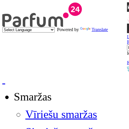
Powered by
Translate
I
R
Smaržas
Vīriešu smaržas