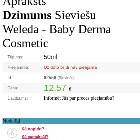
Apraksts
Dzimums
Sieviešu
Weleda -
Baby Derma
Cosmetic
50ml
Tīlpums:
Uz doto brīdi nav pieejama
Pieejamība:
62556
Id:
(Sieviešu)
12.57
Cena:
€
Informēt Jūs par preces pieejamību?
Daudzums:
Noderīgi
Kā nopirkt?
Kā samaksāt?