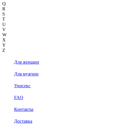
Q
R
S
T
U
V
W
X
Y
Z
Для женщин
Для мужчин
Унисекс
FAQ
Контакты
Доставка