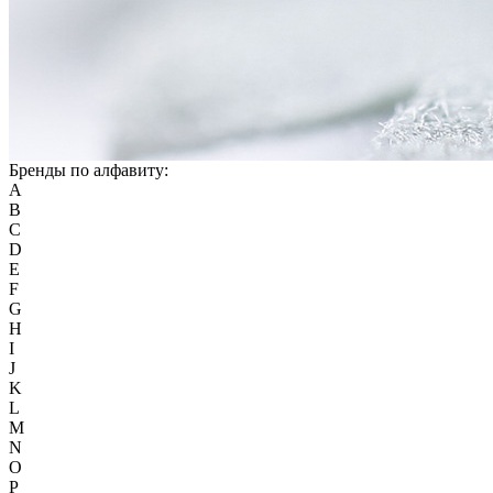
Бренды по алфавиту:
A
B
C
D
E
F
G
H
I
J
K
L
M
N
O
P