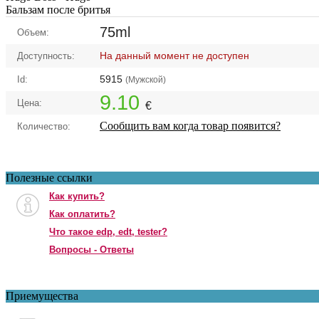
Бальзам после бритья
75ml
Объем:
На данный момент не доступен
Доступность:
5915
Id:
(Мужской)
9.10
Цена:
€
Сообщить вам когда товар появится?
Количество:
Полезные ссылки
Как купить?
Как оплатить?
Что такое edp, edt, tester?
Вопросы - Ответы
Приемущества