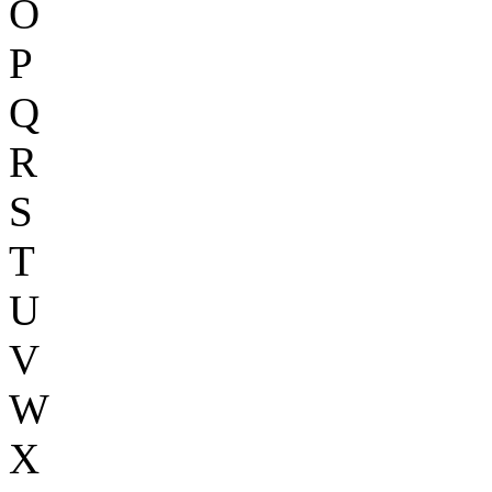
O
P
Q
R
S
T
U
V
W
X