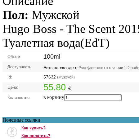
Описание
Пол:
Мужской
Hugo Boss -
The Scent 2015
Туалетная вода(EdT)
100ml
Объем:
Доступность:
Есть на складе в Риге
(доставка в течении 1-2 раб
57632
Id:
(Мужской)
55.80
Цена:
€
в корзину
Количество:
Полезные ссылки
Как купить?
Как оплатить?