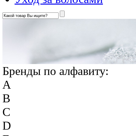
Бренды по алфавиту:
A
B
C
D