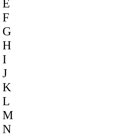
E
F
G
H
I
J
K
L
M
N