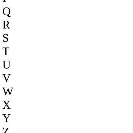
Q
R
S
T
U
V
W
X
Y
Z