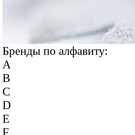
Бренды по алфавиту:
A
B
C
D
E
F