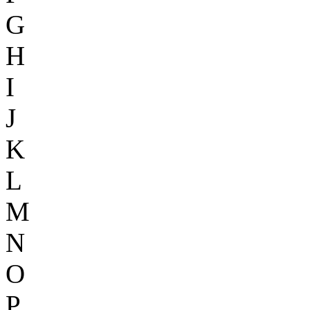
G
H
I
J
K
L
M
N
O
P