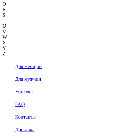
Q
R
S
T
U
V
W
X
Y
Z
Для женщин
Для мужчин
Унисекс
FAQ
Контакты
Доставка