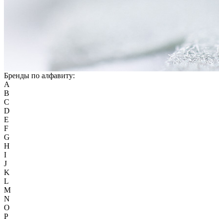
Бренды по алфавиту:
A
B
C
D
E
F
G
H
I
J
K
L
M
N
O
P