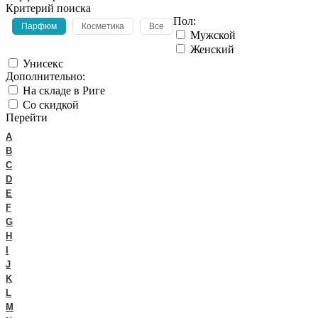
Критерий поиска
Пол:
Парфюм
Косметика
Все
Мужской
Женский
Унисекс
Дополнительно:
На складе в Риге
Со скидкой
Перейти
A
B
C
D
E
F
G
H
I
J
K
L
M