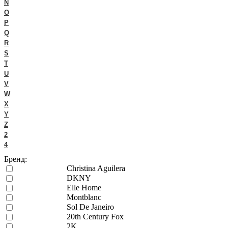
N
O
P
Q
R
S
T
U
V
W
X
Y
Z
2
4
Бренд:
Christina Aguilera
DKNY
Elle Home
Montblanc
Sol De Janeiro
20th Century Fox
2K