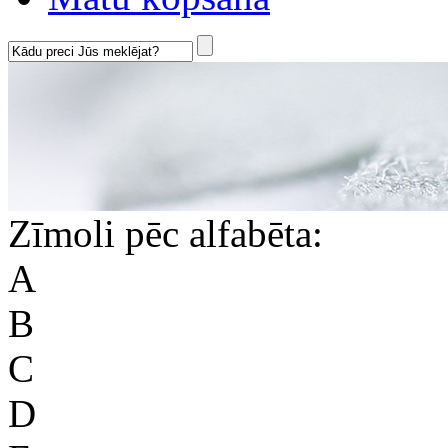
Zīmoli pēc alfabēta:
A
B
C
D