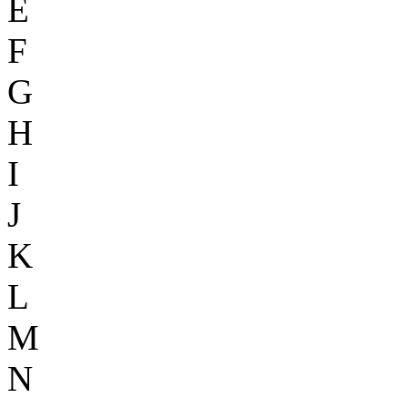
E
F
G
H
I
J
K
L
M
N