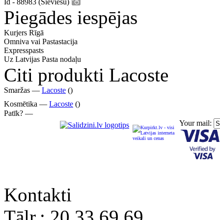
Id - 88983 (Sieviešu)
Piegādes iespējas
Kurjers Rīgā
Omniva vai Pastastacija
Expresspasts
Uz Latvijas Pasta nodaļu
Citi produkti Lacoste
Smaržas —
Lacoste
()
Kosmētika —
Lacoste
()
Patīk? —
Your mail:
Kontakti
Tālr.:
20 33 69 69