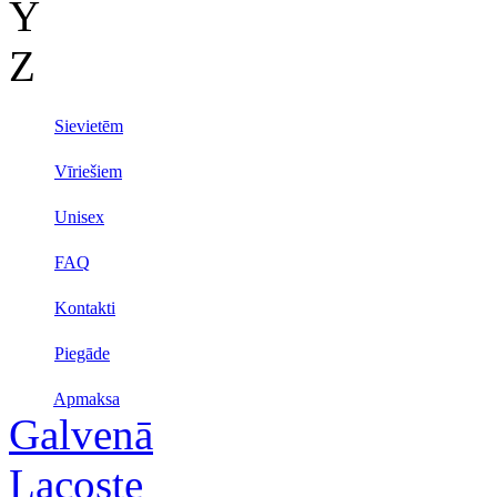
Y
Z
Sievietēm
Vīriešiem
Unisex
FAQ
Kontakti
Piegāde
Apmaksa
Galvenā
Lacoste