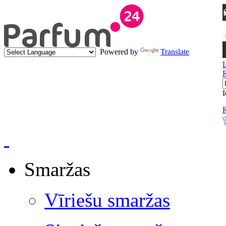
Powered by
Translate
I
R
Smaržas
Vīriešu smaržas