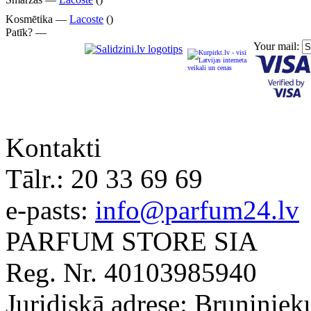
Kosmētika —
Lacoste
()
Patīk? —
Your mail:
Kontakti
Tālr.:
20 33 69 69
e-pasts:
info@parfum24.lv
PARFUM STORE SIA
Reg. Nr. 40103985940
Juridiskā adrese: Bruņiniek