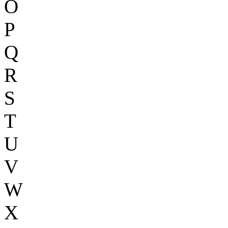
O
P
Q
R
S
T
U
V
W
X