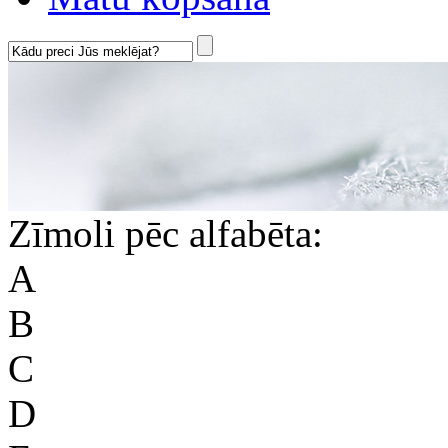
Zīmoli pēc alfabēta:
A
B
C
D