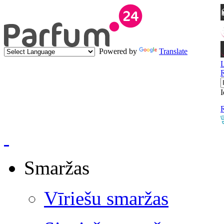
Powered by
Translate
I
R
Smaržas
Vīriešu smaržas