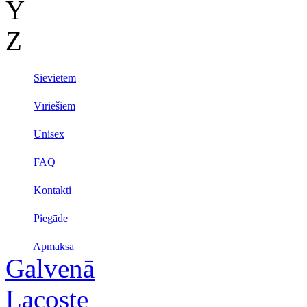
Y
Z
Sievietēm
Vīriešiem
Unisex
FAQ
Kontakti
Piegāde
Apmaksa
Galvenā
Lacoste