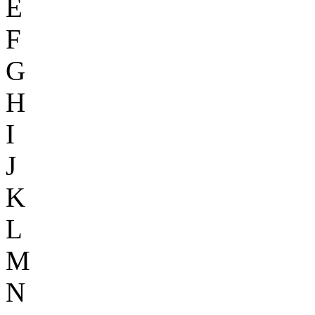
E
F
G
H
I
J
K
L
M
N