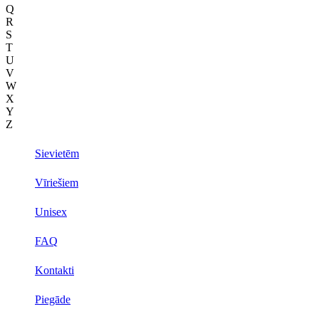
Q
R
S
T
U
V
W
X
Y
Z
Sievietēm
Vīriešiem
Unisex
FAQ
Kontakti
Piegāde