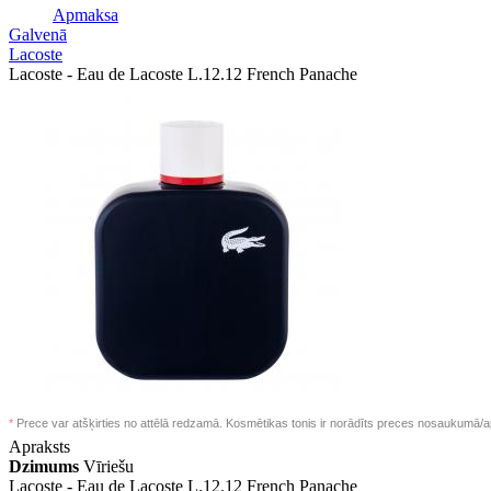
Apmaksa
Galvenā
Lacoste
Lacoste - Eau de Lacoste L.12.12 French Panache
*
Prece var atšķirties no attēlā redzamā. Kosmētikas tonis ir norādīts preces nosaukumā/a
Apraksts
Dzimums
Vīriešu
Lacoste -
Eau de Lacoste L.12.12 French Panache