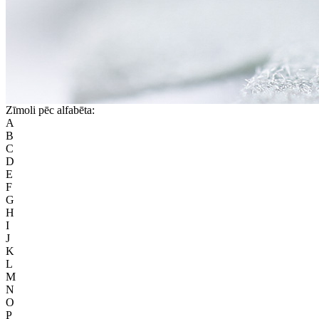
Zīmoli pēc alfabēta:
A
B
C
D
E
F
G
H
I
J
K
L
M
N
O
P