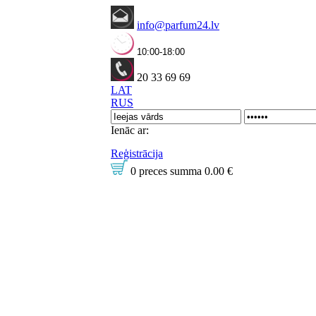
info@parfum24.lv
10:00-18:00
20 33 69 69
LAT
RUS
Ienāc ar:
Reģistrācija
0 preces
summa
0.00 €