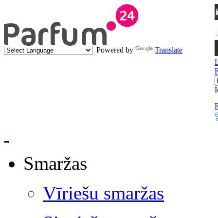
Powered by
Translate
I
R
Smaržas
Vīriešu smaržas