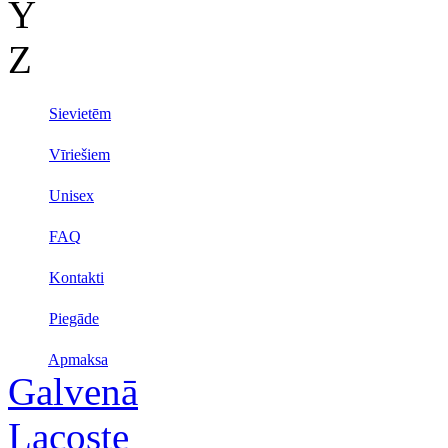
Y
Z
Sievietēm
Vīriešiem
Unisex
FAQ
Kontakti
Piegāde
Apmaksa
Galvenā
Lacoste