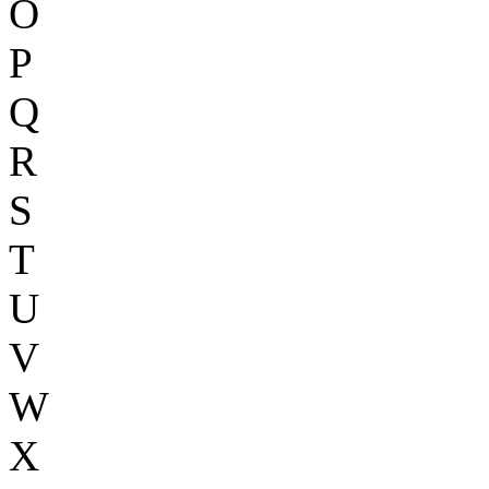
O
P
Q
R
S
T
U
V
W
X