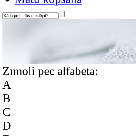
Zīmoli pēc alfabēta:
A
B
C
D