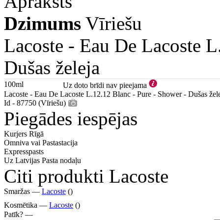
Apraksts
Dzimums
Vīriešu
Lacoste -
Eau De Lacoste L.
Dušas želeja
100ml
Uz doto brīdi nav pieejama
Lacoste - Eau De Lacoste L.12.12 Blanc - Pure - Shower - Dušas žel
Id - 87750 (Vīriešu)
Piegādes iespējas
Kurjers Rīgā
Omniva vai Pastastacija
Expresspasts
Uz Latvijas Pasta nodaļu
Citi produkti Lacoste
Smaržas —
Lacoste
()
Kosmētika —
Lacoste
()
Patīk? —