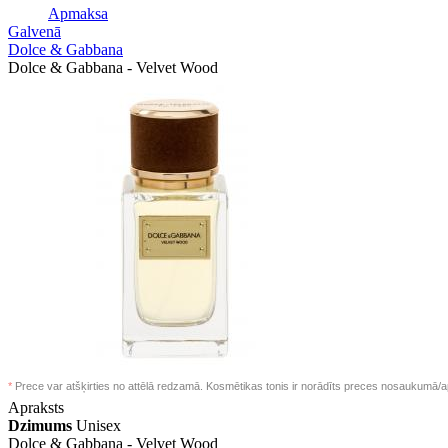
Apmaksa
Galvenā
Dolce & Gabbana
Dolce & Gabbana - Velvet Wood
*
Prece var atšķirties no attēlā redzamā. Kosmētikas tonis ir norādīts preces nosaukumā/a
Apraksts
Dzimums
Unisex
Dolce & Gabbana -
Velvet Wood