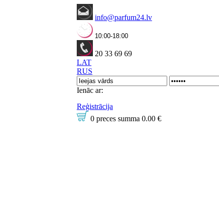
info@parfum24.lv
10:00-18:00
20 33 69 69
LAT
RUS
Ienāc ar:
Reģistrācija
0 preces
summa
0.00 €