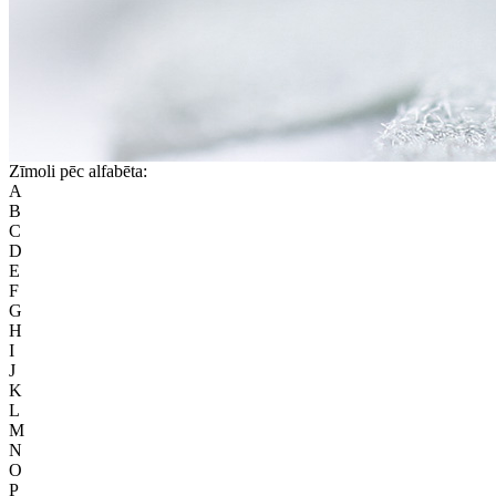
Zīmoli pēc alfabēta:
A
B
C
D
E
F
G
H
I
J
K
L
M
N
O
P