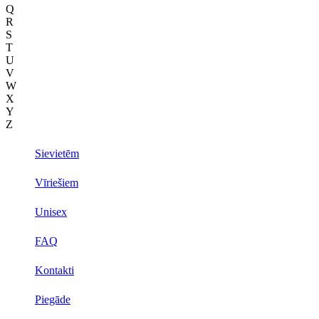
Q
R
S
T
U
V
W
X
Y
Z
Sievietēm
Vīriešiem
Unisex
FAQ
Kontakti
Piegāde