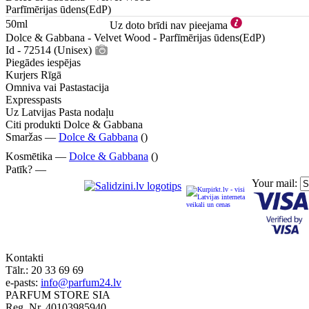
Parfīmērijas ūdens(EdP)
50ml
Uz doto brīdi nav pieejama
Dolce & Gabbana - Velvet Wood - Parfīmērijas ūdens(EdP)
Id - 72514 (Unisex)
Piegādes iespējas
Kurjers Rīgā
Omniva vai Pastastacija
Expresspasts
Uz Latvijas Pasta nodaļu
Citi produkti Dolce & Gabbana
Smaržas —
Dolce & Gabbana
()
Kosmētika —
Dolce & Gabbana
()
Patīk? —
Your mail:
Kontakti
Tālr.:
20 33 69 69
e-pasts:
info@parfum24.lv
PARFUM STORE SIA
Reg. Nr. 40103985940