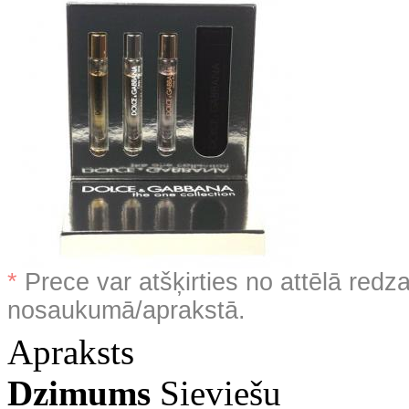
*
Prece var atšķirties no attēlā redz
nosaukumā/aprakstā.
Apraksts
Dzimums
Sieviešu