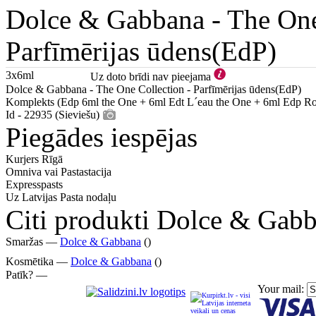
Dolce & Gabbana -
The One
Parfīmērijas ūdens(EdP)
3x6ml
Uz doto brīdi nav pieejama
Dolce & Gabbana - The One Collection - Parfīmērijas ūdens(EdP)
Komplekts (Edp 6ml the One + 6ml Edt L´eau the One + 6ml Edp Ro
Id - 22935 (Sieviešu)
Piegādes iespējas
Kurjers Rīgā
Omniva vai Pastastacija
Expresspasts
Uz Latvijas Pasta nodaļu
Citi produkti Dolce & Gab
Smaržas —
Dolce & Gabbana
()
Kosmētika —
Dolce & Gabbana
()
Patīk? —
Your mail: