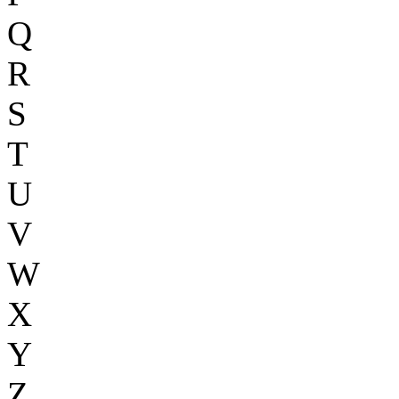
Q
R
S
T
U
V
W
X
Y
Z