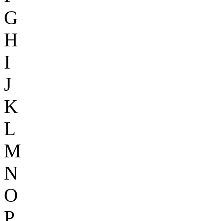
G
H
I
J
K
L
M
N
O
P