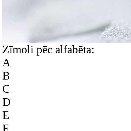
Zīmoli pēc alfabēta:
A
B
C
D
E
F