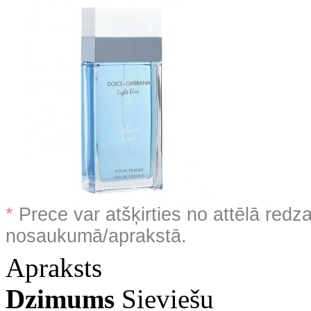
*
Prece var atšķirties no attēlā redz
nosaukumā/aprakstā.
Apraksts
Dzimums
Sieviešu