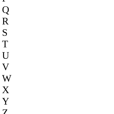
Q
R
S
T
U
V
W
X
Y
Z