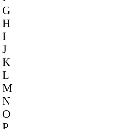
G
H
I
J
K
L
M
N
O
P