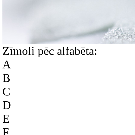
Zīmoli pēc alfabēta:
A
B
C
D
E
F