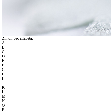
Zīmoli pēc alfabēta:
A
B
C
D
E
F
G
H
I
J
K
L
M
N
O
P