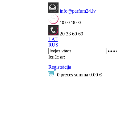
info@parfum24.lv
10:00-18:00
20 33 69 69
LAT
RUS
Ienāc ar:
Reģistrācija
0 preces
summa
0.00 €