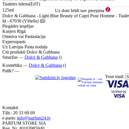
Tualetes ūdens(EdT)
125ml
Uz doto brīdi nav pieejama
Dolce & Gabbana - Light Blue Beauty of Capri Pour Homme - Tualet
Id - 67030 (Vīriešu)
Piegādes iespējas
Kurjers Rīgā
Omniva vai Pastastacija
Expresspasts
Uz Latvijas Pasta nodaļu
Citi produkti Dolce & Gabbana
Smaržas —
Dolce & Gabbana
()
Kosmētika —
Dolce & Gabbana
()
Patīk? —
Your mail:
Kontakti
Tālr.:
20 33 69 69
e-pasts:
info@parfum24.lv
PARFUM STORE SIA
Reg. Nr. 40103985940