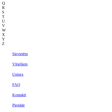
Q
R
S
T
U
V
W
X
Y
Z
Sievietēm
Vīriešiem
Unisex
FAQ
Kontakti
Piegāde