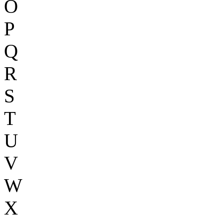
O
P
Q
R
S
T
U
V
W
X