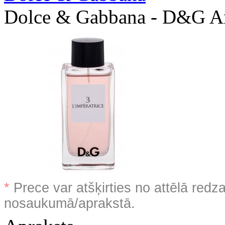
Dolce & Gabbana - D&G An
*
Prece var atšķirties no attēlā redz
nosaukumā/aprakstā.