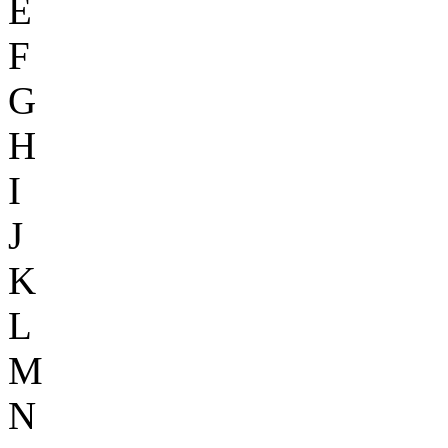
E
F
G
H
I
J
K
L
M
N