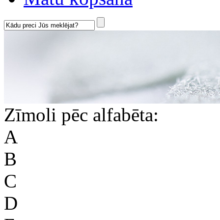
Zīmoli pēc alfabēta:
A
B
C
D