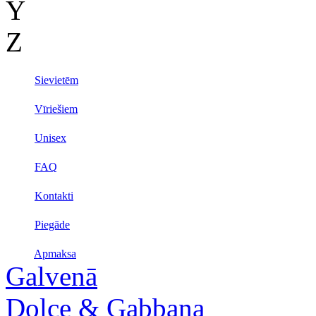
Y
Z
Sievietēm
Vīriešiem
Unisex
FAQ
Kontakti
Piegāde
Apmaksa
Galvenā
Dolce & Gabbana