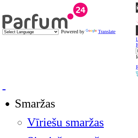
Powered by
Translate
I
R
Smaržas
Vīriešu smaržas