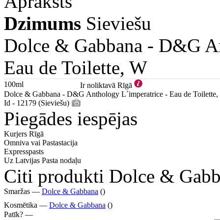
Apraksts
Dzimums
Sieviešu
Dolce & Gabbana -
D&G An
Eau de Toilette, W
100ml
Ir noliktavā Rīgā
Dolce & Gabbana - D&G Anthology L´imperatrice - Eau de Toilette
Id - 12179 (Sieviešu)
Piegādes iespējas
Kurjers Rīgā
Omniva vai Pastastacija
Expresspasts
Uz Latvijas Pasta nodaļu
Citi produkti Dolce & Gab
Smaržas —
Dolce & Gabbana
()
Kosmētika —
Dolce & Gabbana
()
Patīk? —