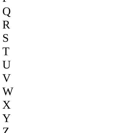
Q
R
S
T
U
V
W
X
Y
Z