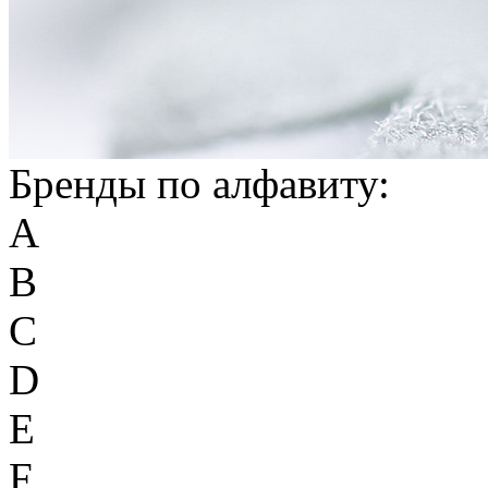
Бренды по алфавиту:
A
B
C
D
E
F