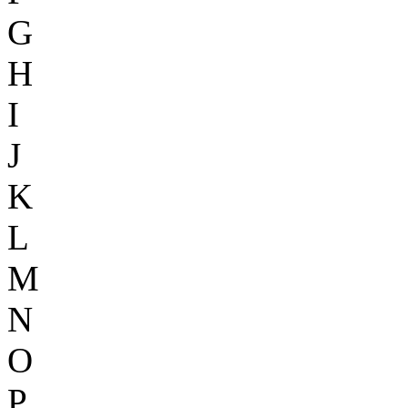
G
H
I
J
K
L
M
N
O
P