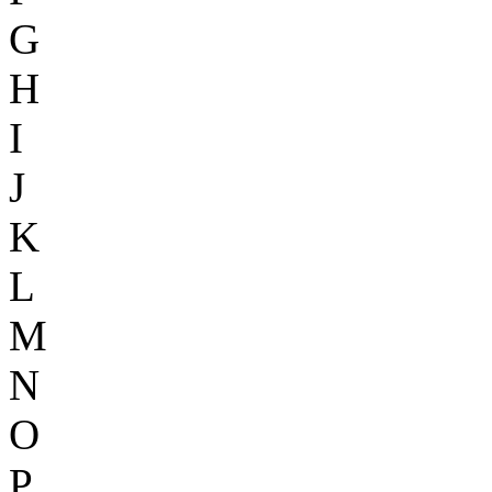
G
H
I
J
K
L
M
N
O
P