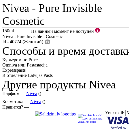
Nivea -
Pure Invisible
Cosmetic
150ml
На данный момент не доступен
Nivea - Pure Invisible - Cosmetic
Id - 40774 (Женский)
Способы и время доставк
Курьером по Риге
Omniva или Pastastacija
Expresspasts
В отделение Latvijas Pasts
Другие продукты Nivea
Парфюм —
Nivea
()
Косметика —
Nivea
()
Нравится? —
Your mail: