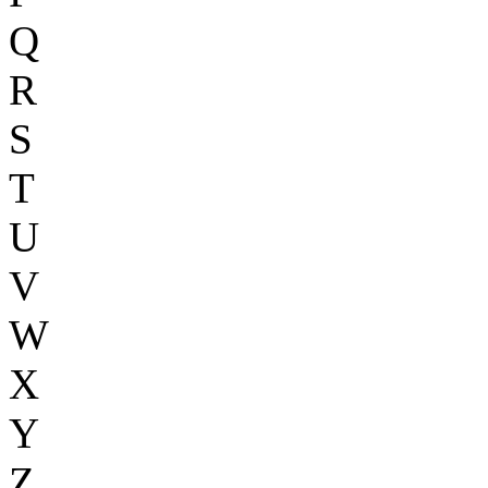
Q
R
S
T
U
V
W
X
Y
Z