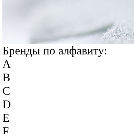
Бренды по алфавиту:
A
B
C
D
E
F