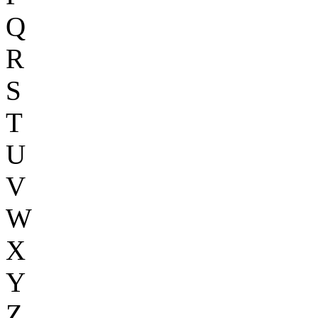
Q
R
S
T
U
V
W
X
Y
Z