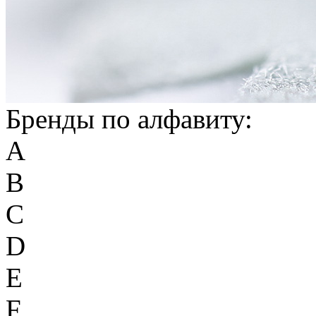
Бренды по алфавиту:
A
B
C
D
E
F