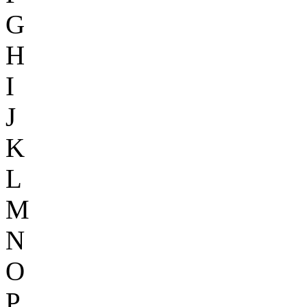
G
H
I
J
K
L
M
N
O
P