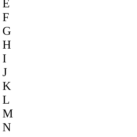
E
F
G
H
I
J
K
L
M
N