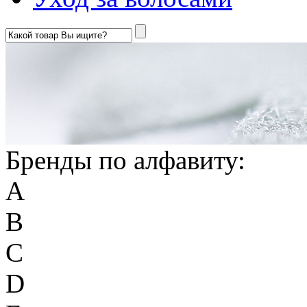
Бренды по алфавиту:
A
B
C
D