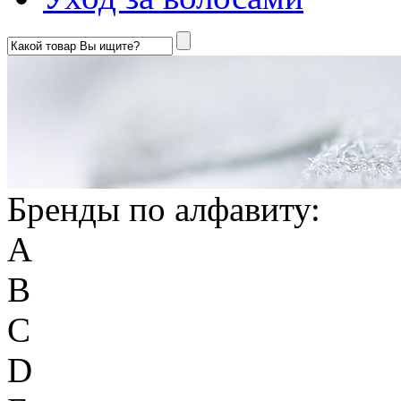
Бренды по алфавиту:
A
B
C
D