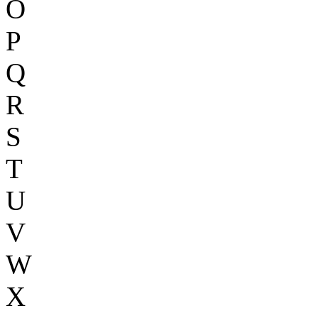
O
P
Q
R
S
T
U
V
W
X