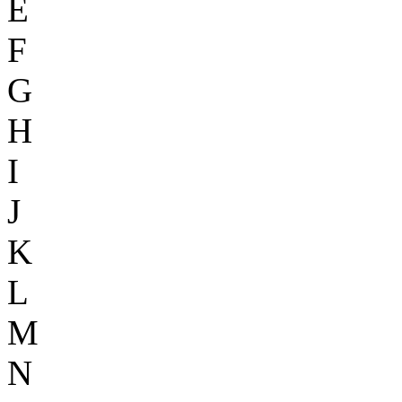
E
F
G
H
I
J
K
L
M
N