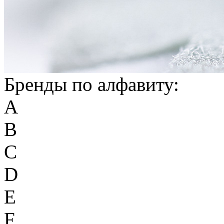
Бренды по алфавиту:
A
B
C
D
E
F