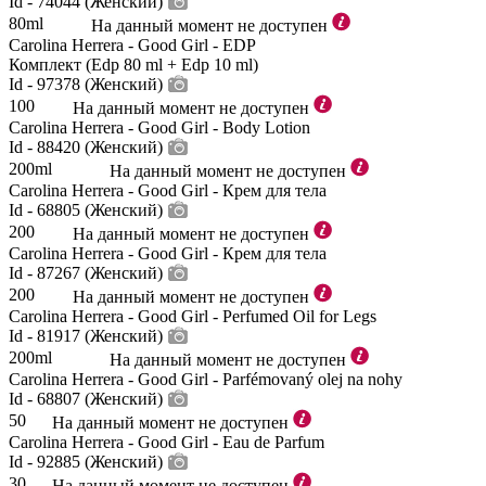
Id - 74044 (Женский)
80ml
На данный момент не доступен
Carolina Herrera - Good Girl - EDP
Комплект (Edp 80 ml + Edp 10 ml)
Id - 97378 (Женский)
100
На данный момент не доступен
Carolina Herrera - Good Girl - Body Lotion
Id - 88420 (Женский)
200ml
На данный момент не доступен
Carolina Herrera - Good Girl - Крем для тела
Id - 68805 (Женский)
200
На данный момент не доступен
Carolina Herrera - Good Girl - Крем для тела
Id - 87267 (Женский)
200
На данный момент не доступен
Carolina Herrera - Good Girl - Perfumed Oil for Legs
Id - 81917 (Женский)
200ml
На данный момент не доступен
Carolina Herrera - Good Girl - Parfémovaný olej na nohy
Id - 68807 (Женский)
50
На данный момент не доступен
Carolina Herrera - Good Girl - Eau de Parfum
Id - 92885 (Женский)
30
На данный момент не доступен