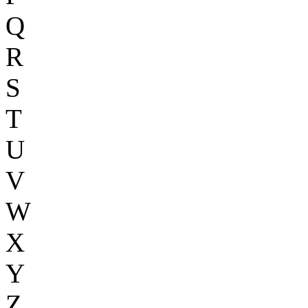
Q
R
S
T
U
V
W
X
Y
Z