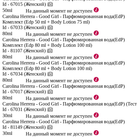
Id - 67015 (Женский)
50ml
На данный момент не доступен
Carolina Herrera - Good Girl - Парфюмированная вода(EdP)
Комплект (Edp 50 ml + Body Lotion 75 ml)
Id - 67033 (Женский)
80ml
На данный момент не доступен
Carolina Herrera - Good Girl - Парфюмированная вода(EdP)
Комплект (Edp 80 ml + Body Lotion 100 ml)
Id - 81107 (Женский)
80ml
На данный момент не доступен
Carolina Herrera - Good Girl - Парфюмированная вода(EdP)
Комплект (Edp 80 ml + Body Lotion 100 ml)
Id - 67034 (Женский)
80ml
На данный момент не доступен
Carolina Herrera - Good Girl - Парфюмированная вода(EdP)
Id - 67017 (Женский)
80ml
На данный момент не доступен
Carolina Herrera - Good Girl - Парфюмированная вода(EdP) (Тест
Id - 67031 (Женский)
30ml
На данный момент не доступен
Carolina Herrera - Good Girl - Парфюмированная вода(EdP)
Id - 81149 (Женский)
30ml
На данный момент не доступен