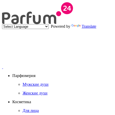
Powered by
Translate
Парфюмерия
Мужские духи
Женские духи
Косметика
Для лица