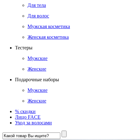
Для тела
Для волос
Мужская косметика
Женская косметика
Тестеры
Мужские
Женские
Подарочные наборы
Мужские
Женские
% скидки
Лицо FACE
Уход за волосами