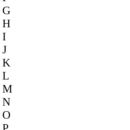
G
H
I
J
K
L
M
N
O
P