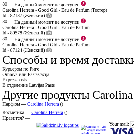
80
На данный момент не доступен
Carolina Herrera - Good Girl - Eau de Parfum (Тестер)
Id - 82187 (Женский)
80
На данный момент не доступен
Carolina Herrera - Good Girl - Eau de Parfum
Id - 89578 (Женский)
80
На данный момент не доступен
Carolina Herrera - Good Girl - Eau de Parfum
Id - 87124 (Женский)
Способы и время доставк
Курьером по Риге
Omniva или Pastastacija
Expresspasts
В отделение Latvijas Pasts
Другие продукты Carolina
Парфюм —
Carolina Herrera
()
Косметика —
Carolina Herrera
()
Нравится? —
Your mail: