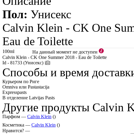
Описание
Пол:
Унисекс
Calvin Klein -
CK One Sum
Eau de Toilette
100ml
На данный момент не доступен
Calvin Klein - CK One Summer 2018 - Eau de Toilette
Id - 81733 (Унисекс)
Способы и время доставк
Курьером по Риге
Omniva или Pastastacija
Expresspasts
В отделение Latvijas Pasts
Другие продукты Calvin K
Парфюм —
Calvin Klein
()
Косметика —
Calvin Klein
()
Нравится? —