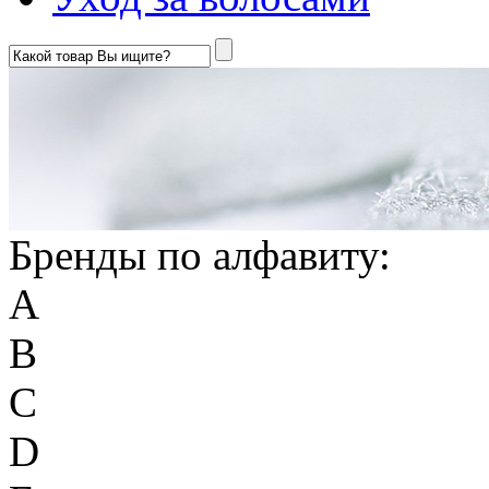
Бренды по алфавиту:
A
B
C
D