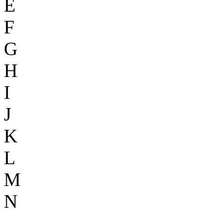
E
F
G
H
I
J
K
L
M
N