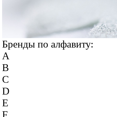
Бренды по алфавиту:
A
B
C
D
E
F