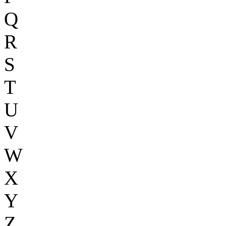
Q
R
S
T
U
V
W
X
Y
Z