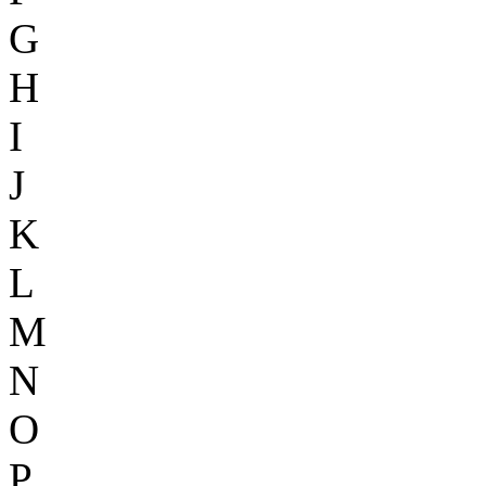
G
H
I
J
K
L
M
N
O
P