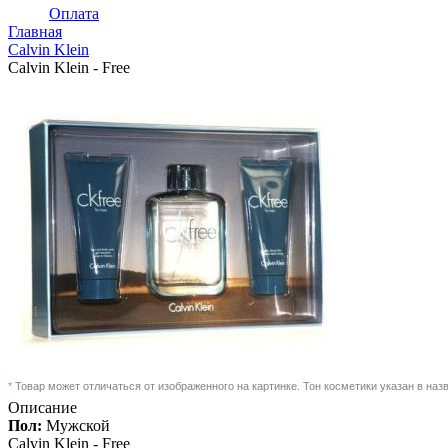
Оплата
Главная
Calvin Klein
Calvin Klein - Free
*
Товар может отличаться от изображенного на картинке. Тон косметики указан в наз
Описание
Пол:
Мужской
Calvin Klein -
Free