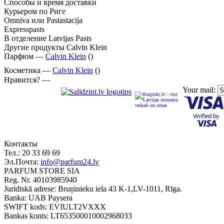
Способы и время доставки
Курьером по Риге
Omniva или Pastastacija
Expresspasts
В отделение Latvijas Pasts
Другие продукты Calvin Klein
Парфюм —
Calvin Klein
()
Косметика —
Calvin Klein
()
Нравится? —
Your mail:
Контакты
Тел.:
20 33 69 69
Эл.Почта:
info@parfum24.lv
PARFUM STORE SIA
Reg. Nr. 40103985940
Juridiskā adrese: Bruņinieku iela 43 K-1,LV-1011, Rīga.
Banka: UAB Paysera
SWIFT kods: EVIULT2VXXX
Bankas konts: LT653500010002968033