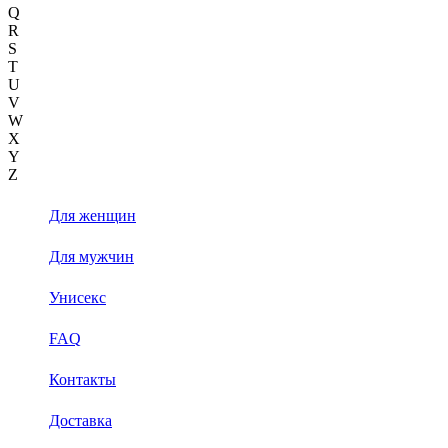
Q
R
S
T
U
V
W
X
Y
Z
Для женщин
Для мужчин
Унисекс
FAQ
Контакты
Доставка