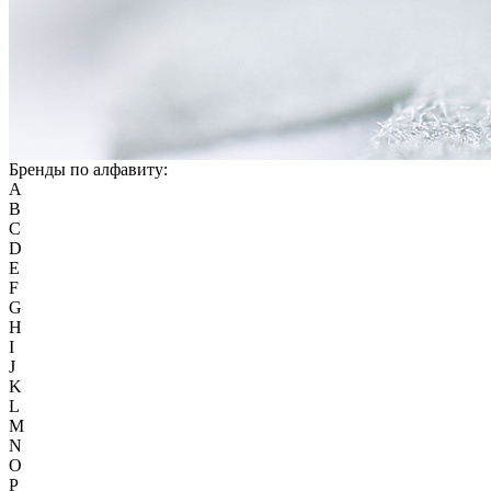
Бренды по алфавиту:
A
B
C
D
E
F
G
H
I
J
K
L
M
N
O
P