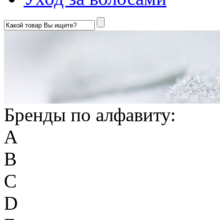
Бренды по алфавиту:
A
B
C
D