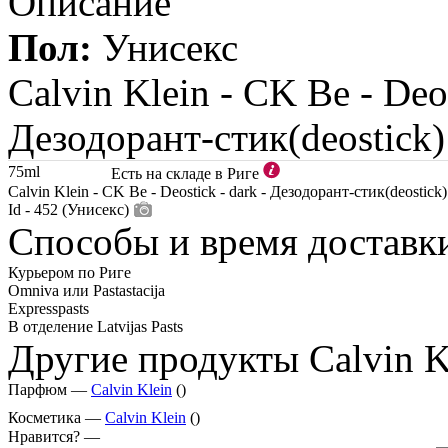
Описание
Пол:
Унисекс
Calvin Klein -
CK Be - Deos
Дезодорант-стик(deostick)
75ml
Есть на складе в Риге
Calvin Klein - CK Be - Deostick - dark - Дезодорант-стик(deostick)
Id - 452 (Унисекс)
Способы и время доставк
Курьером по Риге
Omniva или Pastastacija
Expresspasts
В отделение Latvijas Pasts
Другие продукты Calvin K
Парфюм —
Calvin Klein
()
Косметика —
Calvin Klein
()
Нравится? —