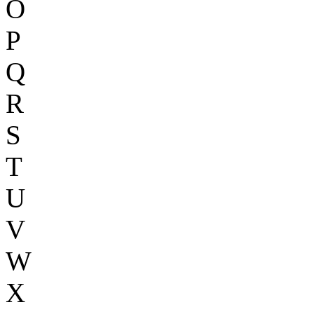
O
P
Q
R
S
T
U
V
W
X