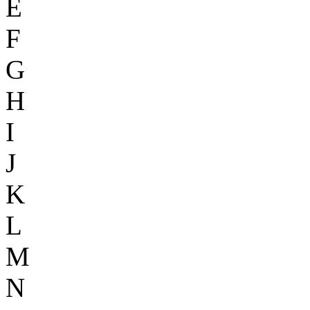
E
F
G
H
I
J
K
L
M
N