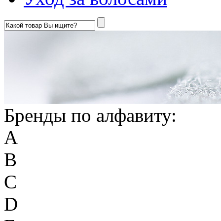
Бренды по алфавиту:
A
B
C
D