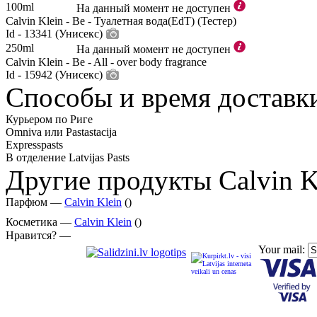
100ml
На данный момент не доступен
Calvin Klein - Be - Туалетная вода(EdT) (Тестер)
Id - 13341 (Унисекс)
250ml
На данный момент не доступен
Calvin Klein - Be - All - over body fragrance
Id - 15942 (Унисекс)
Способы и время доставк
Курьером по Риге
Omniva или Pastastacija
Expresspasts
В отделение Latvijas Pasts
Другие продукты Calvin K
Парфюм —
Calvin Klein
()
Косметика —
Calvin Klein
()
Нравится? —
Your mail: