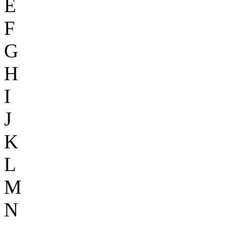
E
F
G
H
I
J
K
L
M
N