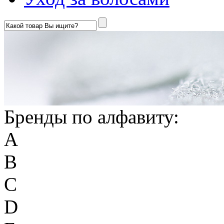
Бренды по алфавиту:
A
B
C
D