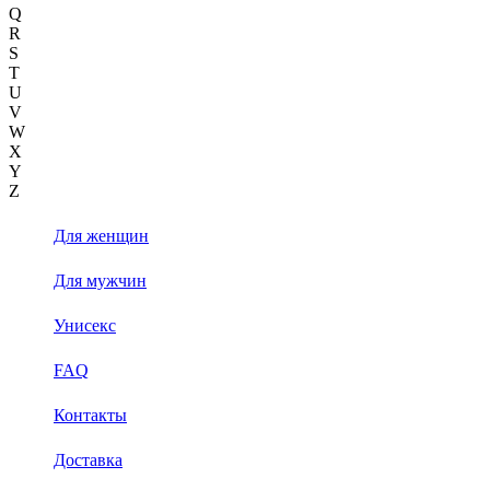
Q
R
S
T
U
V
W
X
Y
Z
Для женщин
Для мужчин
Унисекс
FAQ
Контакты
Доставка