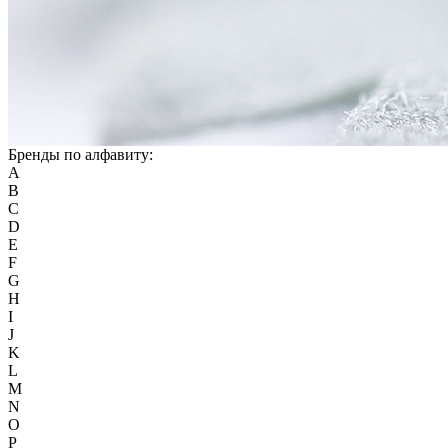
Бренды по алфавиту:
A
B
C
D
E
F
G
H
I
J
K
L
M
N
O
P