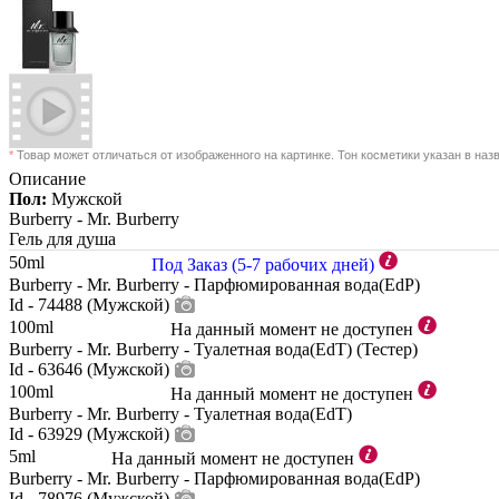
*
Товар может отличаться от изображенного на картинке. Тон косметики указан в наз
Описание
Пол:
Мужской
Burberry -
Mr. Burberry
Гель для душа
50ml
Под Заказ (5-7 рабочих дней)
Burberry - Mr. Burberry - Парфюмированная вода(EdP)
Id - 74488 (Мужской)
100ml
На данный момент не доступен
Burberry - Mr. Burberry - Туалетная вода(EdT) (Тестер)
Id - 63646 (Мужской)
100ml
На данный момент не доступен
Burberry - Mr. Burberry - Туалетная вода(EdT)
Id - 63929 (Мужской)
5ml
На данный момент не доступен
Burberry - Mr. Burberry - Парфюмированная вода(EdP)
Id - 78976 (Мужской)