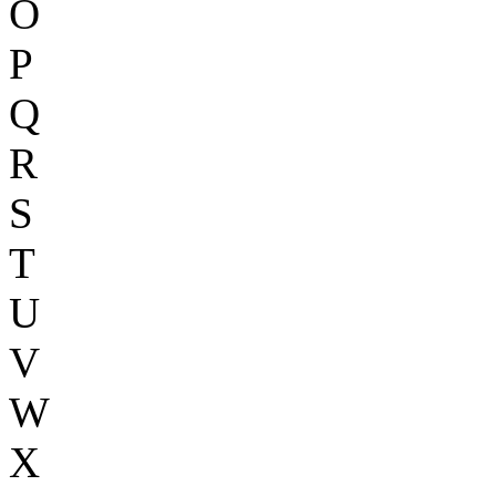
O
P
Q
R
S
T
U
V
W
X