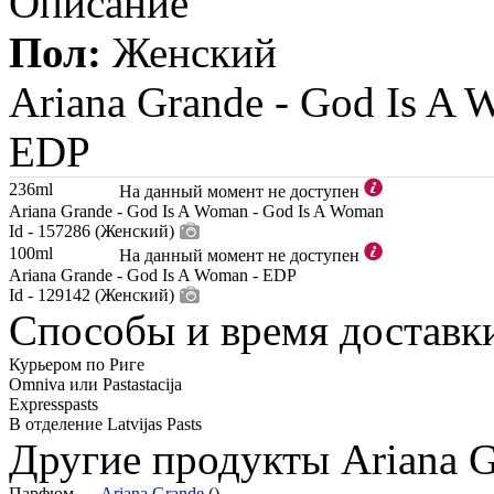
Описание
Пол:
Женский
Ariana Grande -
God Is A 
EDP
236ml
На данный момент не доступен
Ariana Grande - God Is A Woman - God Is A Woman
Id - 157286 (Женский)
100ml
На данный момент не доступен
Ariana Grande - God Is A Woman - EDP
Id - 129142 (Женский)
Способы и время доставк
Курьером по Риге
Omniva или Pastastacija
Expresspasts
В отделение Latvijas Pasts
Другие продукты Ariana 
Парфюм —
Ariana Grande
()