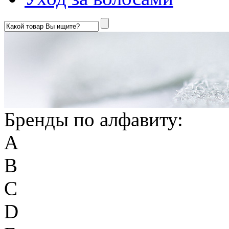
Бренды по алфавиту:
A
B
C
D