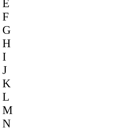
E
F
G
H
I
J
K
L
M
N