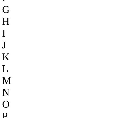
G
H
I
J
K
L
M
N
O
P