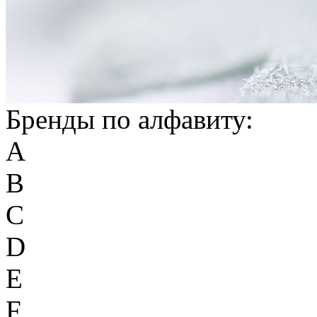
Бренды по алфавиту:
A
B
C
D
E
F