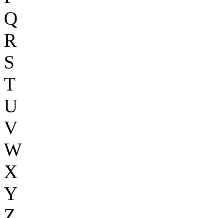
Q
R
S
T
U
V
W
X
Y
Z