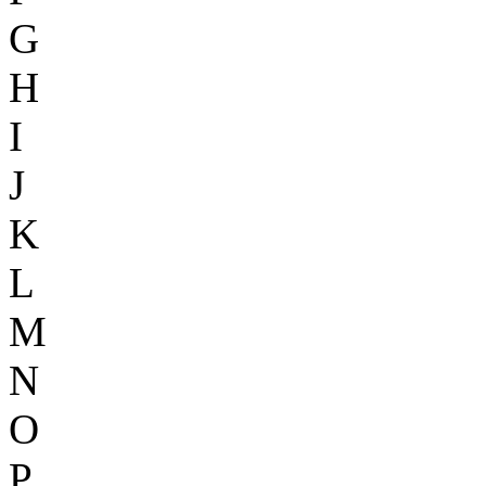
G
H
I
J
K
L
M
N
O
P