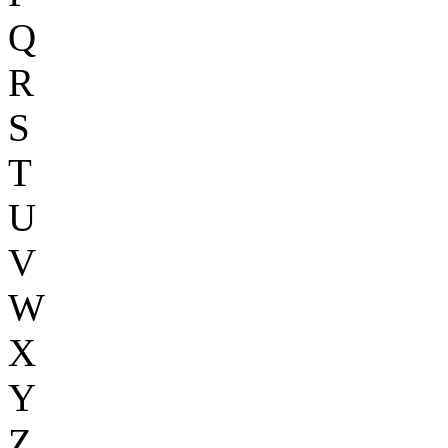
Q
R
S
T
U
V
W
X
Y
Z