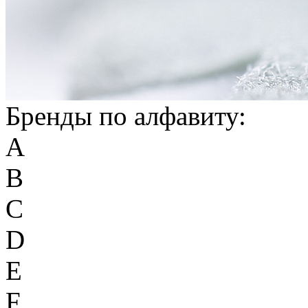
Бренды по алфавиту:
A
B
C
D
E
F