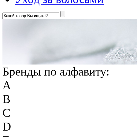
Бренды по алфавиту:
A
B
C
D