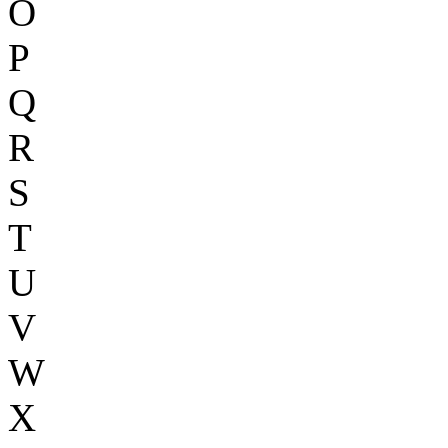
O
P
Q
R
S
T
U
V
W
X