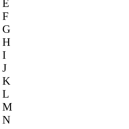
E
F
G
H
I
J
K
L
M
N