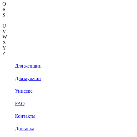
Q
R
S
T
U
V
W
X
Y
Z
Для женщин
Для мужчин
Унисекс
FAQ
Контакты
Доставка