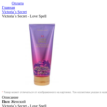
Оплата
Главная
Victoria´s Secret
Victoria´s Secret - Love Spell
*
Товар может отличаться от изображенного на картинке. Тон косметики указан в наз
Описание
Пол:
Женский
Victoria´s Secret -
Love Spell