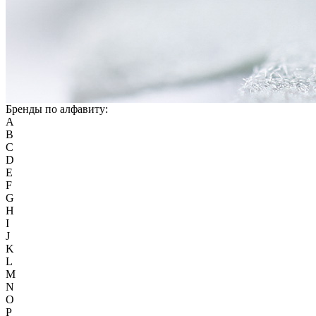
Бренды по алфавиту:
A
B
C
D
E
F
G
H
I
J
K
L
M
N
O
P