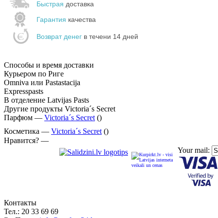
Быстрая
доставка
Гарантия
качества
Возврат денег
в течени 14 дней
Способы и время доставки
Курьером по Риге
Omniva или Pastastacija
Expresspasts
В отделение Latvijas Pasts
Другие продукты Victoria´s Secret
Парфюм —
Victoria´s Secret
()
Косметика —
Victoria´s Secret
()
Нравится? —
Your mail:
Контакты
Тел.:
20 33 69 69