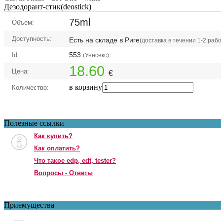
Дезодорант-стик(deostick)
75ml
Объем:
Доступность:
Есть на складе в Риге
(доставка в течении 1-2 раб
553
Id:
(Унисекс)
18.60
Цена:
€
в корзину
Количество:
Полезные ссылки
Как купить?
Как оплатить?
Что такое edp, edt, tester?
Вопросы - Ответы
Приемущества