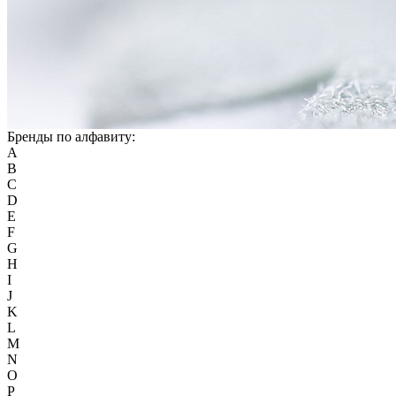
Бренды по алфавиту:
A
B
C
D
E
F
G
H
I
J
K
L
M
N
O
P