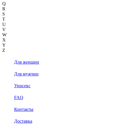
Q
R
S
T
U
V
W
X
Y
Z
Для женщин
Для мужчин
Унисекс
FAQ
Контакты
Доставка