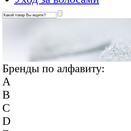
Бренды по алфавиту:
A
B
C
D