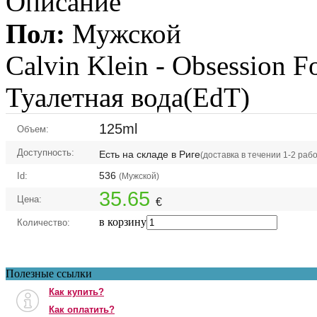
Описание
Пол:
Мужской
Calvin Klein -
Obsession F
Туалетная вода(EdT)
125ml
Объем:
Доступность:
Есть на складе в Риге
(доставка в течении 1-2 раб
536
Id:
(Мужской)
35.65
Цена:
€
в корзину
Количество:
Полезные ссылки
Как купить?
Как оплатить?