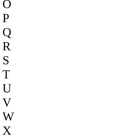
O
P
Q
R
S
T
U
V
W
X