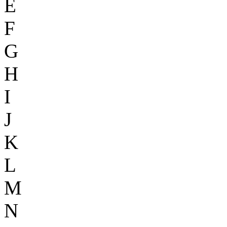
E
F
G
H
I
J
K
L
M
N