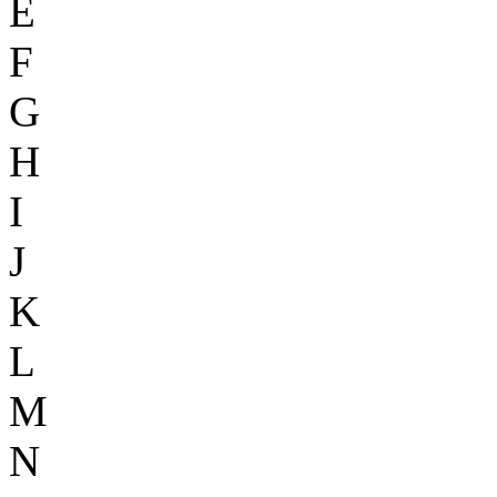
E
F
G
H
I
J
K
L
M
N