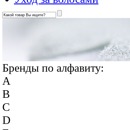
Бренды по алфавиту:
A
B
C
D