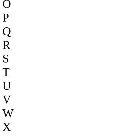
O
P
Q
R
S
T
U
V
W
X